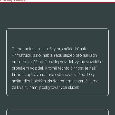
KDO JSME
Primatruck s.r.o. - služby pro nákladní auta
Primatruck, s.r.o. nabízí řadu služeb pro nákladní
auta, mezi něž patří prodej vozidel, výkup vozidel a
pronájem vozidel. Kromě těchto činností je naší
firmou zajišťována také odtahová služba. Díky
našim dlouholetým zkušenostem se zaručujeme
za kvalitu námi poskytovaných služeb.
KDE JSME