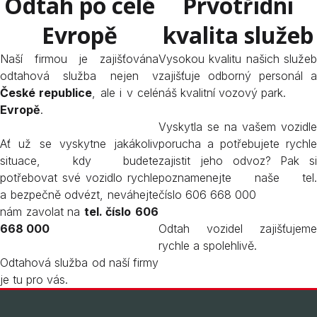
Odtah po celé
Prvotřídní
Evropě
kvalita služeb
Naší firmou je zajišťována
Vysokou kvalitu našich služeb
odtahová služba nejen v
zajišťuje odborný personál a
České republice
, ale i v celé
náš kvalitní vozový park.
Evropě
.
Vyskytla se na vašem vozidle
Ať už se vyskytne jakákoliv
porucha a potřebujete rychle
situace, kdy budete
zajistit jeho odvoz? Pak si
potřebovat své vozidlo rychle
poznamenejte naše tel.
a bezpečně odvézt, neváhejte
číslo 606 668 000
nám zavolat na
tel. číslo
606
668 000
Odtah vozidel zajišťujeme
rychle a spolehlivě.
Odtahová služba od naší firmy
je tu pro vás.