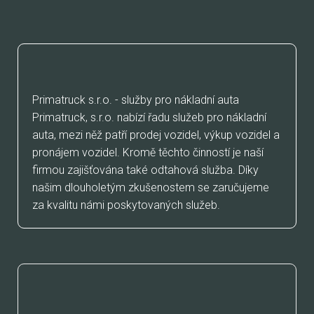
KDO JSME
Primatruck s.r.o. - služby pro nákladní auta
Primatruck, s.r.o. nabízí řadu služeb pro nákladní
auta, mezi něž patří prodej vozidel, výkup vozidel a
pronájem vozidel. Kromě těchto činností je naší
firmou zajišťována také odtahová služba. Díky
našim dlouholetým zkušenostem se zaručujeme
za kvalitu námi poskytovaných služeb.
KDE JSME