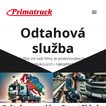
Odtahová
služba
Odtahová služba od naší firmy je poskytována pro všechny
druhy osobních, dodávkových i nákladních vozidel
a také autobusů.