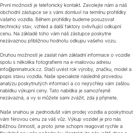
První možností je telefonický kontakt. Zavolejte nám a náš
obchodní zástupce se s vámi domluví na termínu prohlídky
vašeho vozidla. Během prohlídky budeme posuzovat
technický stav, vzhled a další faktory ovlivňující odkupní
cenu. Na základě toho vám náš zástupce poskytne
nezávaznou přibližnou hodnotu odkupu vašeho vozu.
Druhou možností je zaslat nám základní informace o vozidle
spolu s několika fotografiemi na e-mailovou adresu
info@primatruck.cz. Stačí uvést rok výroby, značku, model a
popis stavu vozidla. Naše specialisté následně provedou
analýzu poskytnutých informací a co nejrychleji vám zašlou
nabídku výkupní ceny. Tato nabídka je samozřejmě
nezávazná, a vy si můžete sami zvážit, zda ji přijmete.
Naše snahou je zjednodušit vám prodej vozidla a poskytnout
vám férovou cenu za váš vůz. Výkup vozidel je pro nás
běžnou činností, a proto jsme schopni reagovat rychle a