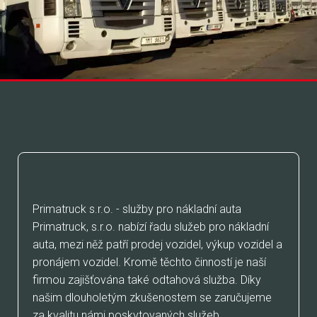
KDO JSME
Primatruck s.r.o. - služby pro nákladní auta
Primatruck, s.r.o. nabízí řadu služeb pro nákladní
auta, mezi něž patří prodej vozidel, výkup vozidel a
pronájem vozidel. Kromě těchto činností je naší
firmou zajišťována také odtahová služba. Díky
našim dlouholetým zkušenostem se zaručujeme
za kvalitu námi poskytovaných služeb.